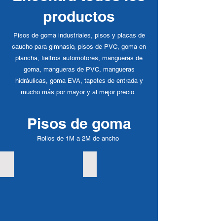
productos
Pisos de goma industriales, pisos y placas de
caucho para gimnasio, pisos de PVC, goma en
plancha, fieltros automotores, mangueras de
goma, mangueras de PVC, mangueras
hidráulicas, goma EVA, tapetes de entrada y
mucho más por mayor y al mejor precio.
Pisos de goma
Rollos de 1M a 2M de ancho
Piso Camiflex / Rayitas
Piso de Goma Moneda
Piso
Piso
de
de
Goma
Goma
Camiflex
Moneda
/
Rayitas.
Consulte