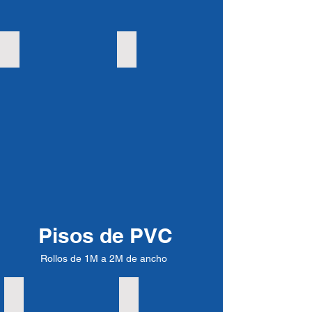
Piso anti-fatiga encastrable premium
Peldaño de escalera de goma
Pisos de PVC
Rollos de 1M a 2M de ancho
Piso Moneda de PVC
Piso Simil Chapa de PVC