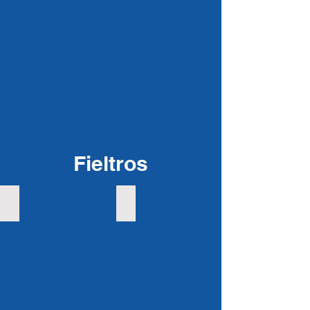
Fieltros
Fieltro automotor
Fieltro automotor con brea