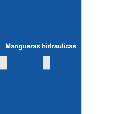
Mangueras hidraulicas
Mangueras hidráulicas SAE R1
Manguera Hidraulica SAE R2
Piso
camiflex